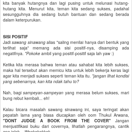
kita banyak hutangnya dan lagi pusing untuk melunasi hutang-
hutang kita. Menurut kita, teman kita sedang sukses, padahal
sesungguhnya dia sedang butuh bantuan dan sedang berada
dalam keterpurukan.
SISI POSITIF
Jadi
sawang sinawang
alias "saling menilai hanya dari bentuk yang
terlihat saja" memang ada sisi positif-nya, disamping ada
negatifnya.
*Pokoke
ambil yang positif-positif saja lah yaw :)
Ketika kita merasa bahwa teman atau sahabat kita lebih sukses,
maka hal tersebut akan memicu kita untuk lebih bekerja keras lagi
agar kita menjadi sukses seperti teman kita itu.
*jangan lihat kondisi
yang sebenarnya, kan kita ndak tahu to?
Nah, bagi
sampeyan-sampeyan
yang merasa belum sukses, mari
bung rebut kembali... eh!
Kalau bicara masalah sawang sinawang ini, saya teringat akan
pepatah lama yang biasa diucapkan oleh oom Thukul Arwana,
"DONT JUDGE A BOOK FROM THE COVER"
Jangan
menjustifikasi buku dari covernya, lihatlah pengarangnya, cantik
apa jelek...
Weekekekkek...