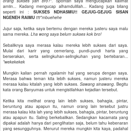
orang sukses yah bro?".
Spontan saya mengucapkan kalimat
amiin... Kadang mengucap alhamdulillah... Kadang juga bilang
seperti ini :
SUKSES NDHASMU!! GEJUG-GEJUG SISAN
NGENEH RAIMU
!!!
*mbuehehe
Jujur saja, ketika saya bertemu dengan mereka justeru saya malu
sama mereka.
Lha wong saya belum sukses kok bro!
Sebaliknya saya merasa kalau mereka lebih sukses dari saya.
Mulai dari karir yang cemerlang, pundi-pundi harta yang
berserakan, serta selingkuhan-selingkuhan yang bertebaran...
*wekekekek
Mungkin kalian pernah
ngalamin
hal yang serupa dengan saya.
Merasa bahwa teman kita lebih sukses, namun justeru mereka
merasa kalau kitalah yang lebih sukses.
Sawang sinawang
. Begitu
kata orang Banyumas untuk mengistilahkan kejadian tersebut.
Ketika kita melihat orang lain lebih sukses, bahagia, pintar,
beruntung atau apapun itu, namun orang lain tersebut justru
merasa kalau kita lah yang lebih sukses, bahagia, pintar, beruntung
atau apapun itu. Saling berkebalikan. Sedangkan kacamata yang
dipakai adalah hanya dari penglihatan saja, belum tahu kebenaran
yang sesungguhnya. Menurut mereka mungkin kita kaya, padahal