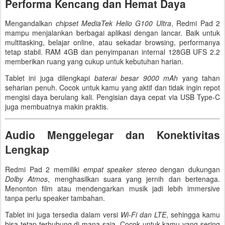
Performa Kencang dan Hemat Daya
Mengandalkan
chipset MediaTek Helio G100 Ultra
, Redmi Pad 2
mampu menjalankan berbagai aplikasi dengan lancar. Baik untuk
multitasking, belajar online, atau sekadar browsing, performanya
tetap stabil. RAM 4GB dan penyimpanan internal 128GB UFS 2.2
memberikan ruang yang cukup untuk kebutuhan harian.
Tablet ini juga dilengkapi
baterai besar 9000 mAh
yang tahan
seharian penuh. Cocok untuk kamu yang aktif dan tidak ingin repot
mengisi daya berulang kali. Pengisian daya cepat via USB Type-C
juga membuatnya makin praktis.
Audio Menggelegar dan Konektivitas
Lengkap
Redmi Pad 2 memiliki
empat speaker stereo
dengan dukungan
Dolby Atmos
, menghasilkan suara yang jernih dan bertenaga.
Menonton film atau mendengarkan musik jadi lebih immersive
tanpa perlu speaker tambahan.
Tablet ini juga tersedia dalam versi
Wi-Fi dan LTE
, sehingga kamu
bisa tetap terhubung di mana saja. Cocok untuk kamu yang sering