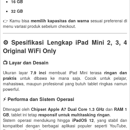
16 GB
32 GB
👉 Kamu bisa
memilih kapasitas dan warna
sesuai preferensi di
menu variasi produk sebelum checkout.
⚙️ Spesifikasi Lengkap iPad Mini 2, 3, 4
Original WiFi Only
📺 Layar dan Desain
Ukuran layar
7.9 inci
membuat iPad Mini terasa
ringan dan
praktis
untuk dibawa ke mana saja. Cocok untuk pelajar,
mahasiswa, maupun profesional yang butuh tablet ringkas namun
powerful.
⚡ Performa dan Sistem Operasi
Ditenagai oleh
Chipset Apple A7 Dual Core 1.3 GHz
dan
RAM 1
GB
, tablet ini tetap
responsif untuk multitasking ringan
.
Sistem operasi mendukung hingga
iPadOS 12
, yang stabil dan
kompatibel dengan berbagai aplikasi populer seperti YouTube,