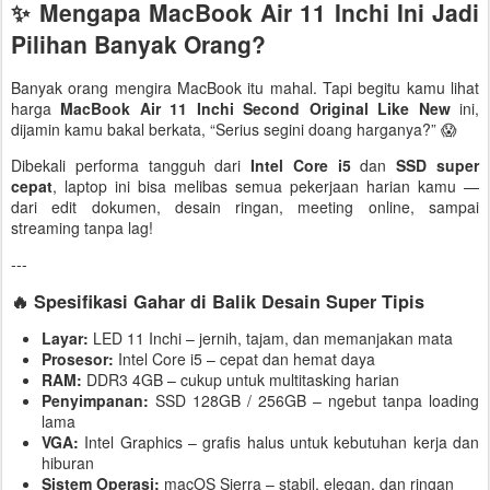
✨ Mengapa MacBook Air 11 Inchi Ini Jadi
Pilihan Banyak Orang?
Banyak orang mengira MacBook itu mahal. Tapi begitu kamu lihat
harga
MacBook Air 11 Inchi Second Original Like New
ini,
dijamin kamu bakal berkata, “Serius segini doang harganya?” 😱
Dibekali performa tangguh dari
Intel Core i5
dan
SSD super
cepat
, laptop ini bisa melibas semua pekerjaan harian kamu —
dari edit dokumen, desain ringan, meeting online, sampai
streaming tanpa lag!
---
🔥 Spesifikasi Gahar di Balik Desain Super Tipis
Layar:
LED 11 Inchi – jernih, tajam, dan memanjakan mata
Prosesor:
Intel Core i5 – cepat dan hemat daya
RAM:
DDR3 4GB – cukup untuk multitasking harian
Penyimpanan:
SSD 128GB / 256GB – ngebut tanpa loading
lama
VGA:
Intel Graphics – grafis halus untuk kebutuhan kerja dan
hiburan
Sistem Operasi:
macOS Sierra – stabil, elegan, dan ringan