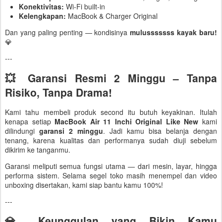
Konektivitas:
Wi-Fi built-in
Kelengkapan:
MacBook & Charger Original
Dan yang paling penting — kondisinya
mulusssssss kayak baru!
💎
---
💥 Garansi Resmi 2 Minggu – Tanpa
Risiko, Tanpa Drama!
Kami tahu membeli produk second itu butuh keyakinan. Itulah
kenapa setiap
MacBook Air 11 Inchi Original Like New
kami
dilindungi
garansi 2 minggu
. Jadi kamu bisa belanja dengan
tenang, karena kualitas dan performanya sudah diuji sebelum
dikirim ke tanganmu.
Garansi meliputi semua fungsi utama — dari mesin, layar, hingga
performa sistem. Selama segel toko masih menempel dan video
unboxing disertakan, kami siap bantu kamu 100%!
---
💎 Keunggulan yang Bikin Kamu